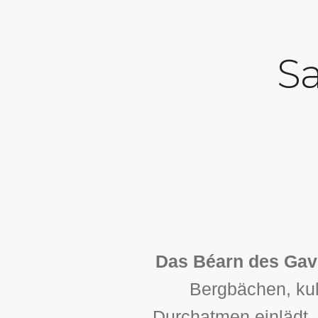
S
Das Béarn des Gav
Bergbächen, kul
Durchatmen einlädt. 