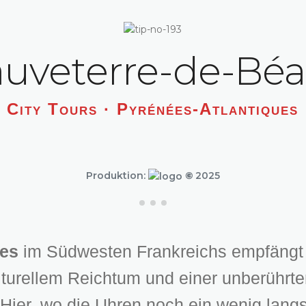
auveterre-de-Béa
City Tours · Pyrénées-Atlantiques
Produktion:
©
2025
es
im Südwesten Frankreichs empfängt 
turellem Reichtum und einer unberührte
Hier, wo die Uhren noch ein wenig lang