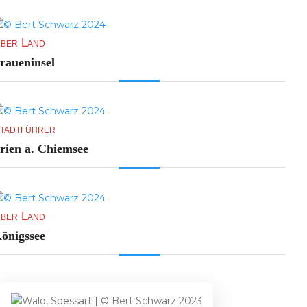
ber Land
raueninsel
tadtführer
rien a. Chiemsee
ber Land
önigssee