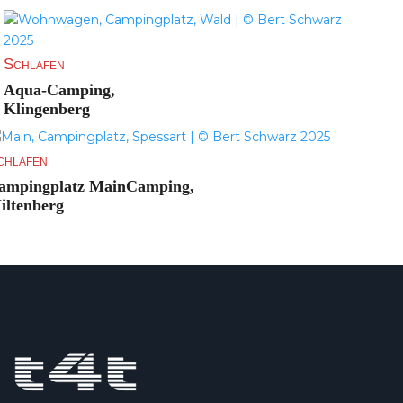
Schlafen
Aqua-Camping,
Klingenberg
chlafen
ampingplatz MainCamping,
iltenberg