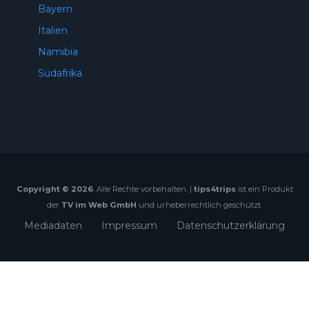
Bayern
Italien
Namibia
Südafrika
Copyright © 2026
. Alle Rechte vorbehalten. |
tips4trips
ist ein Produkt
der
TV im Web GmbH
und urheberrechtlich geschützt.
Mediadaten
Impressum
Datenschutzerklärung