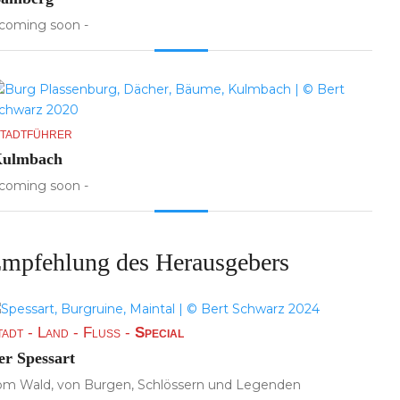
 coming soon -
tadtführer
ulmbach
 coming soon -
mpfehlung des Herausgebers
tadt - Land - Fluss -
Special
er Spessart
om Wald, von Burgen, Schlössern und Legenden