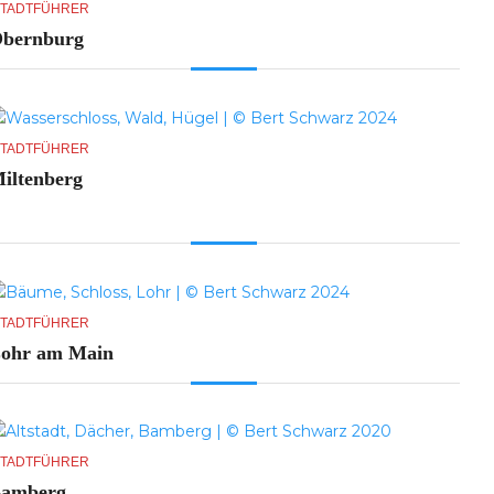
tadtführer
bernburg
tadtführer
iltenberg
tadtführer
ohr am Main
tadtführer
amberg