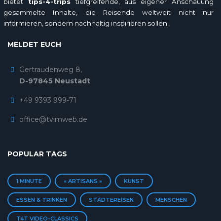
bietet
tips-4-trips
tiefgreifende, aus eigener Anschauung
gesammelte Inhalte, die Reisende weltweit nicht nur
informieren, sondern nachhaltig inspirieren sollen.
MELDET EUCH
Gertraudenweg 8,
D-97845 Neustadt
+49 9393 999-71
office@tvimweb.de
POPULAR TAGS
1 MINUTE
« ARTISANS »
KUNST
ESSEN & TRINKEN
STÄDTEREISEN
MENSCHEN
T4T VIDEO-CLASSICS