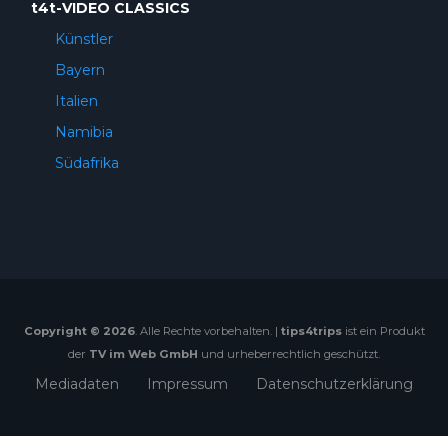
t4t-VIDEO CLASSICS
Künstler
Bayern
Italien
Namibia
Südafrika
Copyright © 2026
. Alle Rechte vorbehalten. |
tips4trips
ist ein Produkt
der
TV im Web GmbH
und urheberrechtlich geschützt.
Mediadaten
Impressum
Datenschutzerklärung