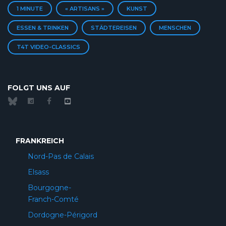
1 MINUTE
« ARTISANS »
KUNST
ESSEN & TRINKEN
STÄDTEREISEN
MENSCHEN
T4T VIDEO-CLASSICS
FOLGT UNS AUF
FRANKREICH
Nord-Pas de Calais
Elsass
Bourgogne-
Franch-Comté
Dordogne-Périgord