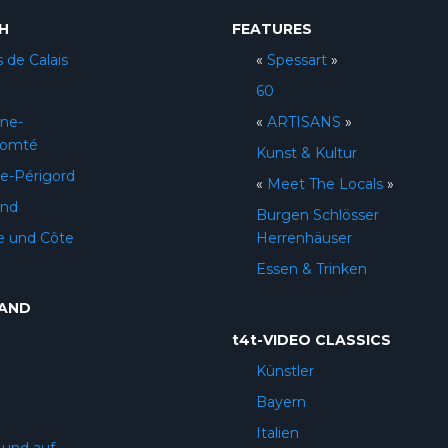
H
FEATURES
 de Calais
«
Spessart
»
60
ne-
«
ARTISANS
»
Comté
Kunst & Kultur
e-Périgord
«
Meet The Locals
»
and
Burgen Schlösser
e und Côte
Herrenhäuser
Essen & Trinken
AND
t4t-VIDEO CLASSICS
Künstler
Bayern
Italien