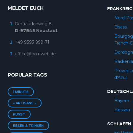
MELDET EUCH
FRANKREIC
Nord-Pas
Gertraudenweg 8,
Elsass
D-97845 Neustadt
Bourgog
+49 9393 999-71
Franch-
Dordogn
office@tvimweb.de
Baskenl
Provenc
POPULAR TAGS
d'Azur
DEUTSCHL
1 MINUTE
Bayern
« ARTISANS »
Hessen
KUNST
SCHLAFEN
ESSEN & TRINKEN