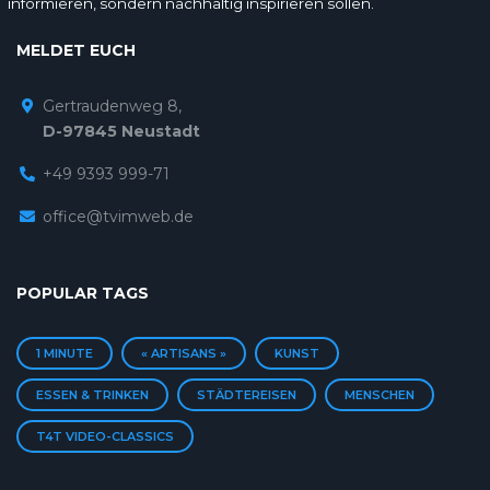
informieren, sondern nachhaltig inspirieren sollen.
MELDET EUCH
Gertraudenweg 8,
D-97845 Neustadt
+49 9393 999-71
office@tvimweb.de
POPULAR TAGS
1 MINUTE
« ARTISANS »
KUNST
ESSEN & TRINKEN
STÄDTEREISEN
MENSCHEN
T4T VIDEO-CLASSICS