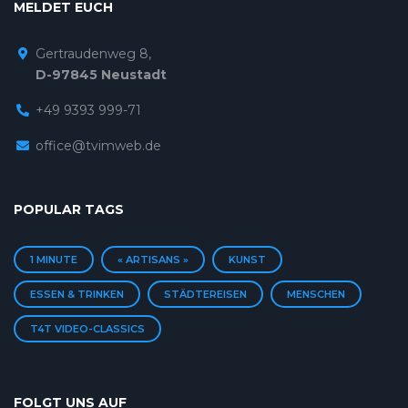
MELDET EUCH
Gertraudenweg 8,
D-97845 Neustadt
+49 9393 999-71
office@tvimweb.de
POPULAR TAGS
1 MINUTE
« ARTISANS »
KUNST
ESSEN & TRINKEN
STÄDTEREISEN
MENSCHEN
T4T VIDEO-CLASSICS
FOLGT UNS AUF