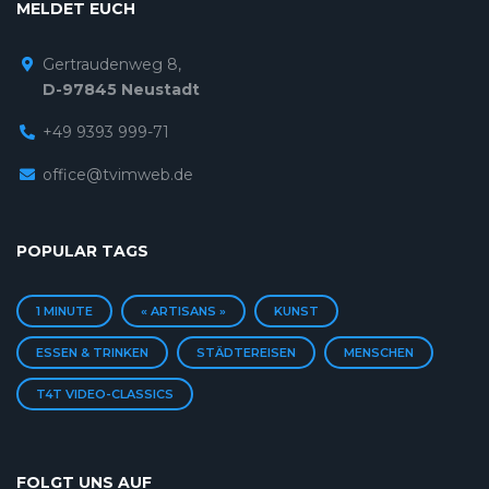
MELDET EUCH
Gertraudenweg 8,
D-97845 Neustadt
+49 9393 999-71
office@tvimweb.de
POPULAR TAGS
1 MINUTE
« ARTISANS »
KUNST
ESSEN & TRINKEN
STÄDTEREISEN
MENSCHEN
T4T VIDEO-CLASSICS
FOLGT UNS AUF