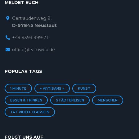
MELDET EUCH
Gertraudenweg 8,
D-97845 Neustadt
+49 9393 999-71
office@tvimweb.de
POPULAR TAGS
1 MINUTE
« ARTISANS »
KUNST
ESSEN & TRINKEN
STÄDTEREISEN
MENSCHEN
T4T VIDEO-CLASSICS
FOLGT UNS AUF