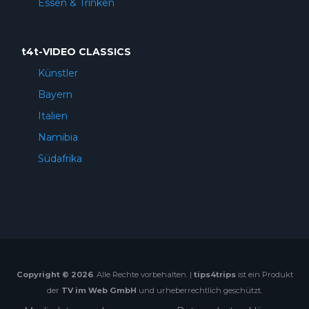
Essen & Trinken
t4t-VIDEO CLASSICS
Künstler
Bayern
Italien
Namibia
Südafrika
Copyright © 2026
. Alle Rechte vorbehalten. |
tips4trips
ist ein Produkt
der
TV im Web GmbH
und urheberrechtlich geschützt.