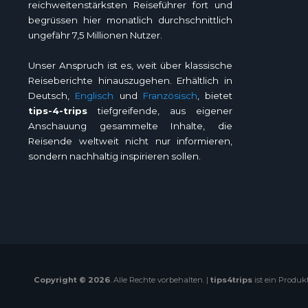
reichweitenstärksten Reiseführer fort und
begrüssen hier monatlich durchschnittlich
ungefähr 7,5 Millionen Nutzer.
Unser Anspruch ist es, weit über klassische
Reiseberichte hinauszugehen. Erhältlich in
Deutsch,
Englisch
und
Französisch
, bietet
tips-4-trips
tiefgreifende, aus eigener
Anschauung gesammelte Inhalte, die
Reisende weltweit nicht nur informieren,
sondern nachhaltig inspirieren sollen.
Copyright © 2026
. Alle Rechte vorbehalten. |
tips4trips
ist ein Produk