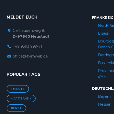
MELDET EUCH
FRANKREIC
Nord-Pas
Gertraudenweg 8,
Elsass
D-97845 Neustadt
Bourgog
+49 9393 999-71
Franch-
Dordogn
office@tvimweb.de
Baskenl
Provenc
POPULAR TAGS
d'Azur
DEUTSCHL
1 MINUTE
Bayern
« ARTISANS »
Hessen
KUNST