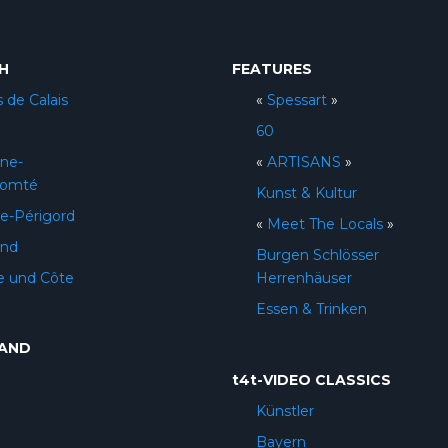
H
FEATURES
 de Calais
«
Spessart
»
60
ne-
«
ARTISANS
»
Comté
Kunst & Kultur
e-Périgord
«
Meet The Locals
»
and
Burgen Schlösser
e und Côte
Herrenhäuser
Essen & Trinken
AND
t4t-VIDEO CLASSICS
Künstler
Bayern