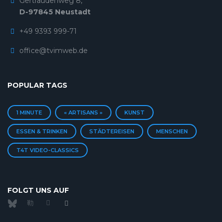
Gertraudenweg 8,
D-97845 Neustadt
+49 9393 999-71
office@tvimweb.de
POPULAR TAGS
1 MINUTE
« ARTISANS »
KUNST
ESSEN & TRINKEN
STÄDTEREISEN
MENSCHEN
T4T VIDEO-CLASSICS
FOLGT UNS AUF