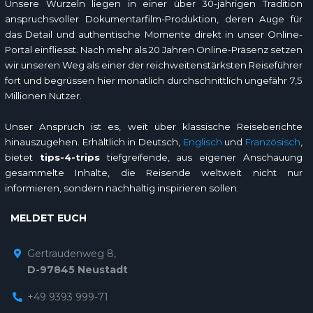
Unsere Wurzeln liegen in einer über 30-jährigen Tradition
anspruchsvoller Dokumentarfilm-Produktion, deren Auge für
das Detail und authentische Momente direkt in unser Online-
Portal einfliesst. Nach mehr als 20 Jahren Online-Präsenz setzen
wir unseren Weg als einer der reichweitenstärksten Reiseführer
fort und begrüssen hier monatlich durchschnittlich ungefähr 7,5
Millionen Nutzer.
Unser Anspruch ist es, weit über klassische Reiseberichte
hinauszugehen. Erhältlich in Deutsch,
Englisch
und
Französisch
,
bietet
tips-4-trips
tiefgreifende, aus eigener Anschauung
gesammelte Inhalte, die Reisende weltweit nicht nur
informieren, sondern nachhaltig inspirieren sollen.
MELDET EUCH
Gertraudenweg 8,
D-97845 Neustadt
+49 9393 999-71