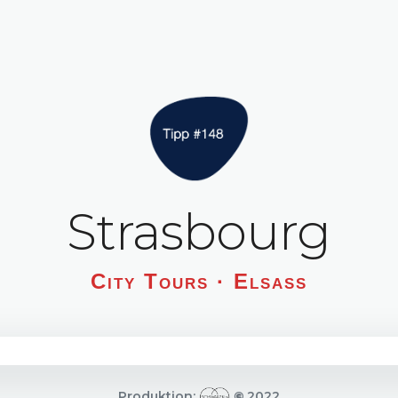
Strasbourg
City Tours · Elsass
Produktion:
©
2022