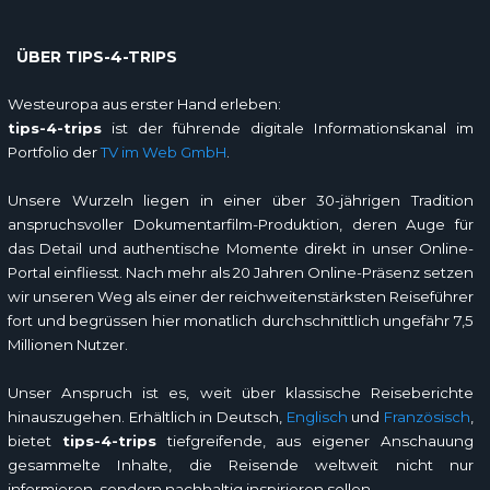
ÜBER TIPS-4-TRIPS
Westeuropa aus erster Hand erleben:
tips-4-trips
ist der führende digitale Informationskanal im
Portfolio der
TV im Web GmbH
.
Unsere Wurzeln liegen in einer über 30-jährigen Tradition
anspruchsvoller Dokumentarfilm-Produktion, deren Auge für
das Detail und authentische Momente direkt in unser Online-
Portal einfliesst. Nach mehr als 20 Jahren Online-Präsenz setzen
wir unseren Weg als einer der reichweitenstärksten Reiseführer
fort und begrüssen hier monatlich durchschnittlich ungefähr 7,5
Millionen Nutzer.
Unser Anspruch ist es, weit über klassische Reiseberichte
hinauszugehen. Erhältlich in Deutsch,
Englisch
und
Französisch
,
bietet
tips-4-trips
tiefgreifende, aus eigener Anschauung
gesammelte Inhalte, die Reisende weltweit nicht nur
informieren, sondern nachhaltig inspirieren sollen.