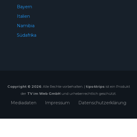
Bayern
Italien
Namibia
Südafrika
Copyright © 2026
. Alle Rechte vorbehalten. |
tips4trips
ist ein Produkt
der
TV im Web GmbH
und urheberrechtlich geschützt.
Mediadaten
Impressum
Datenschutzerklärung